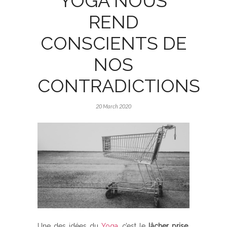
YOGA NOUS
REND
CONSCIENTS DE
NOS
CONTRADICTIONS
20 March 2020
Une des idées du
Yoga
,
c’est le
lâcher prise
,