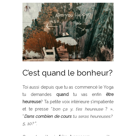
C’est quand le bonheur?
Toi aussi depuis que tu as commencé le Yoga
tu demandes
quand
tu vas enfin
être
heureuse
? Ta petite voix intérieure s’impatiente
et te presse “
bon ça y, t’es heureuse
? »,
“
Dans combien de cours
tu seras heureuses?
5, 10?
”.