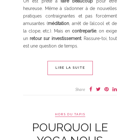
On est prête à
faire beaucoup
pour être
heureuse. Même à s’adonner à de nouvelles
pratiques contraignantes et pas forcément
amusantes (
méditation
, arrêt de l’alcool et de
la clope, etc.). Mais en
contrepartie
, on exige
un
retour sur investissement
. Rassure-toi, tout
est une question de temps.
LIRE LA SUITE
Share
HORS DU TAPIS
POURQUOI LE