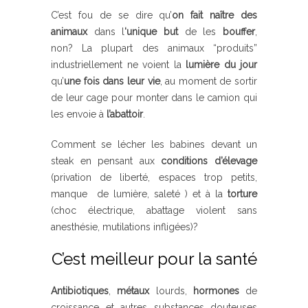
C’est fou de se dire qu’
on fait naître des
animaux
dans l
‘unique but
de les
bouffer
,
non? La plupart des animaux “produits”
industriellement ne voient la
lumière du jour
qu’
une fois dans leur vie
, au moment de sortir
de leur cage pour monter dans le camion qui
les envoie à
l’abattoir
.
Comment se lécher les babines devant un
steak en pensant aux
conditions
d’élevage
(privation de liberté, espaces trop petits,
manque de lumière, saleté ) et à la
torture
(choc électrique, abattage violent sans
anesthésie, mutilations infligées)?
C’est meilleur pour la santé
Antibiotiques
,
métaux
lourds,
hormones
de
croissance et autres substances douteuses