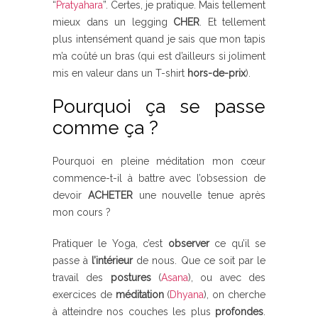
“
Pratyahara
”
. Certes, je pratique. Mais tellement
mieux dans un legging
CHER
. Et tellement
plus intensément quand je sais que mon tapis
m’a coûté un bras (qui est d’ailleurs si joliment
mis en valeur dans un T-shirt
hors-de-prix
).
Pourquoi ça se passe
comme ça ?
Pourquoi en pleine méditation mon cœur
commence-t-il à battre avec l’obsession de
devoir
ACHETER
une nouvelle tenue après
mon cours ?
Pratiquer le Yoga, c’est
observer
ce qu’il se
passe à
l’intérieur
de nous. Que ce soit par le
travail des
postures
(
Asana
)
, ou avec des
exercices de
méditation
(
Dhyana
)
, on cherche
à atteindre nos couches les plus
profondes
.