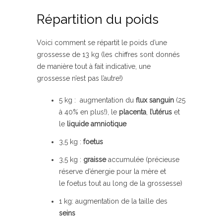
Répartition du poids
Voici comment se répartit le poids d’une
grossesse de 13 kg (les chiffres sont donnés
de manière tout à fait indicative, une
grossesse n’est pas l’autre!)
5 kg : augmentation du
flux sanguin
(25
à 40% en plus!), le
placenta
,
l’utérus
et
le
liquide amniotique
3,5 kg :
foetus
3,5 kg :
graisse
accumulée (précieuse
réserve d’énergie pour la mère et
le foetus tout au long de la grossesse)
1 kg: augmentation de la taille des
seins