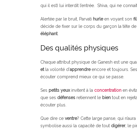
qui il est) lui interdit l’entrée. Shiva, qui ne conna
Alertée par le bruit, Parvati
hurle
en voyant son
fi
décide de fixer sur le corps du garçon la tête de
éléphant
.
Des qualités physiques
Chaque attribut physique de Ganesh est une qual
et
la volonté d’
apprendre
encore et toujours. Se
écouter comprend mieux ce qui se passe.
Ses
petits yeux
invitent à la
concentration
en évit
que ses
défenses
retiennent le
bien
tout en rejet
écouter plus.
Que dire ce
ventre
? Cette large panse, qui n’au
symbolise aussi la capacité de tout
digérer
, le 