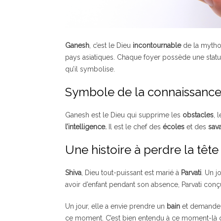
Ganesh
, c’est le Dieu
incontournable
de la mythol
pays asiatiques. Chaque foyer possède une stat
qu’il symbolise.
Symbole de la connaissanc
Ganesh est le Dieu qui supprime les
obstacles
, 
l’intelligence.
Il est le chef des
écoles
et des
sav
Une histoire à perdre la tête
Shiva
, Dieu tout-puissant est marié à
Parvati
. Un j
avoir d’enfant pendant son absence, Parvati con
Un jour, elle a envie prendre un
bain
et demande à
ce moment. C’est bien entendu à ce moment-là