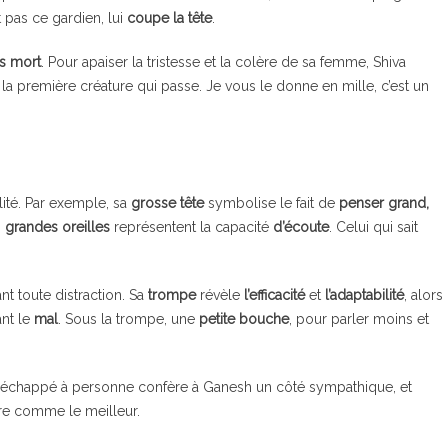
it pas ce gardien, lui
coupe la tête
.
ls mort
. Pour apaiser la tristesse et la colère de sa femme, Shiva
 la première créature qui passe. Je vous le donne en mille, c’est un
ité. Par exemple, sa
grosse tête
symbolise le fait de
penser grand,
s
grandes oreilles
représentent la capacité
d’écoute
. Celui qui sait
ant toute distraction. Sa
trompe
révèle
l’efficacité
et
l’adaptabilité
, alors
ant le
mal
. Sous la trompe, une
petite bouche
, pour parler moins et
ra échappé à personne confère à Ganesh un côté sympathique, et
pire comme le meilleur.