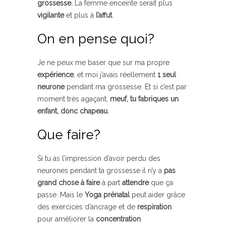
grossesse.
La femme enceinte serait plus
vigilante
et plus à
l’affut
.
On en pense quoi?
Je ne peux me baser que sur ma propre
expérience
, et moi j’avais réellement
1 seul
neurone
pendant ma grossesse. Et si c’est par
moment très agaçant,
meuf, tu fabriques un
enfant, donc chapeau.
Que faire?
Si tu as l’impression d’avoir perdu des
neurones pendant ta grossesse il n’y a
pas
grand chose
à faire
à part
attendre
que ça
passe. Mais le
Yoga prénatal
peut aider grâce
des exercices d’ancrage et de
respiration
pour améliorer la
concentration
.