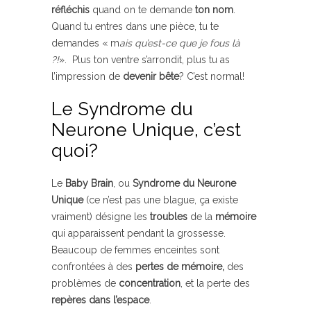
réfléchis
quand on te demande
ton nom
.
Quand tu entres dans une pièce, tu te
demandes « m
ais qu’est-ce que je fous là
?!
». Plus ton ventre s’arrondit, plus tu as
l’impression de
devenir bête
? C’est normal!
Le Syndrome du
Neurone Unique, c’est
quoi?
Le
Baby Brain
, ou
Syndrome du Neurone
Unique
(ce n’est pas une blague, ça existe
vraiment) désigne les
troubles
de la
mémoire
qui apparaissent pendant la grossesse.
Beaucoup de femmes enceintes sont
confrontées à des
pertes de mémoire,
des
problèmes de
concentration
, et la perte des
repères dans l’espace
.